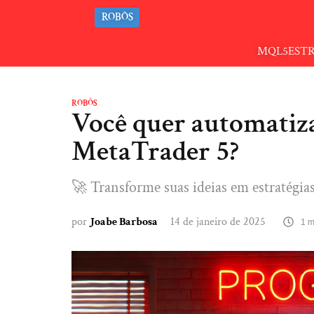
ROBÔS
MQL5
EST
ROBÔS
Você quer automatiza
MetaTrader 5?
🚀 Transforme suas ideias em estratégia
por
Joabe Barbosa
14 de janeiro de 2025
1 m