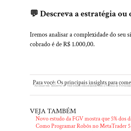
💬 Descreva a estratégia ou 
Iremos analisar a complexidade do seu 
cobrado é de R$ 1.000,00.
Para você: Os principais insights para com
*Ao clicar em “Inscreva-se” você estará concordando com a Política de Privacida
VEJA TAMBÉM
Novo estudo da FGV mostra que 5% dos da
Como Programar Robôs no MetaTrader 5