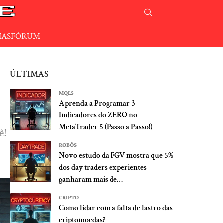
IAS
FÓRUM
ÚLTIMAS
MQL5
Aprenda a Programar 3
Indicadores do ZERO no
MetaTrader 5 (Passo a Passo!)
ê!
ROBÔS
Novo estudo da FGV mostra que 5%
dos day traders experientes
ganharam mais de…
CRIPTO
Como lidar com a falta de lastro das
criptomoedas?