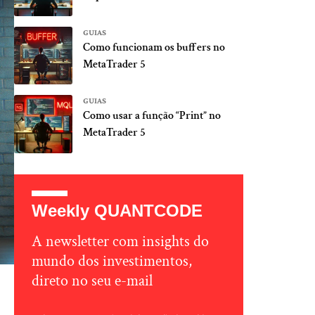
GUIAS
Como funcionam os buffers no
MetaTrader 5
GUIAS
Como usar a função “Print” no
MetaTrader 5
Weekly QUANTCODE
A newsletter com insights do
mundo dos investimentos,
direto no seu e-mail