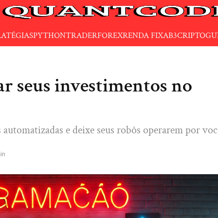
RATÉGIAS
PYTHON
TRADER
FOREX
RENDA FIXA
B3
CRIPTO
GU
r seus investimentos no
s automatizadas e deixe seus robôs operarem por voc
in