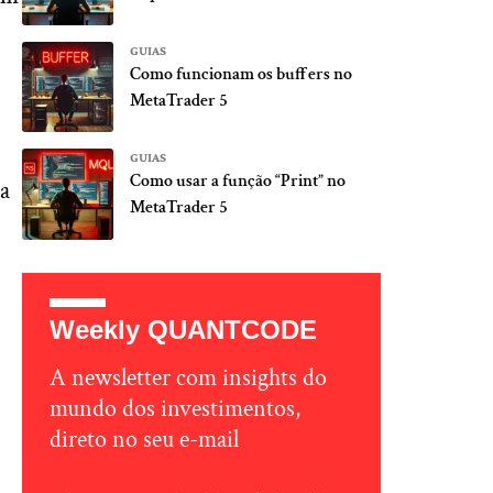
GUIAS
Como funcionam os buffers no
MetaTrader 5
GUIAS
Como usar a função “Print” no
ma
MetaTrader 5
Weekly QUANTCODE
A newsletter com insights do
mundo dos investimentos,
direto no seu e-mail