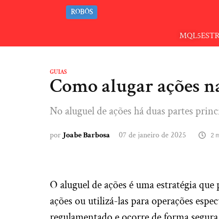
ROBÔS
MQL5
EST
GUIAS
Como alugar ações n
No aluguel de ações há duas partes prin
por
Joabe Barbosa
07 de janeiro de 2025
2 
O aluguel de ações é uma estratégia que
ações ou utilizá-las para operações espe
regulamentado e ocorre de forma segura n