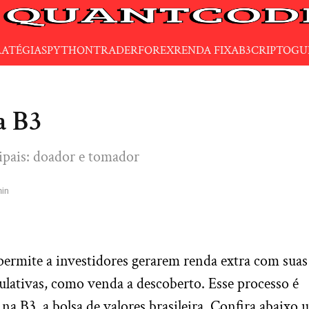
RATÉGIAS
PYTHON
TRADER
FOREX
RENDA FIXA
B3
CRIPTO
GU
a B3
cipais: doador e tomador
min
 permite a investidores gerarem renda extra com suas
culativas, como venda a descoberto. Esse processo é
a B3, a bolsa de valores brasileira. Confira abaixo 