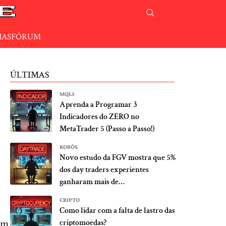
IAS
FÓRUM
ÚLTIMAS
MQL5
Aprenda a Programar 3
Indicadores do ZERO no
MetaTrader 5 (Passo a Passo!)
ROBÔS
Novo estudo da FGV mostra que 5%
dos day traders experientes
ganharam mais de…
CRIPTO
Como lidar com a falta de lastro das
um
criptomoedas?