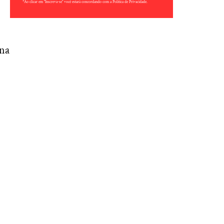
*Ao clicar em “Inscreva-se” você estará concordando com a Política de Privacidade.
 na